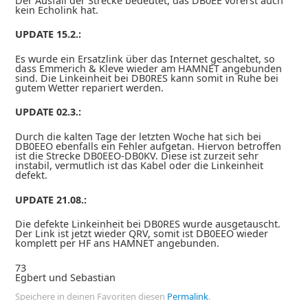
Der Ausfall der Strecke bedeutet, das DB0EE vorerst auch
kein Echolink hat.
UPDATE 15.2.:
Es wurde ein Ersatzlink über das Internet geschaltet, so
dass Emmerich & Kleve wieder am HAMNET angebunden
sind. Die Linkeinheit bei DB0RES kann somit in Ruhe bei
gutem Wetter repariert werden.
UPDATE 02.3.:
Durch die kalten Tage der letzten Woche hat sich bei
DB0EEO ebenfalls ein Fehler aufgetan. Hiervon betroffen
ist die Strecke DB0EEO-DB0KV. Diese ist zurzeit sehr
instabil, vermutlich ist das Kabel oder die Linkeinheit
defekt.
UPDATE 21.08.:
Die defekte Linkeinheit bei DB0RES wurde ausgetauscht.
Der Link ist jetzt wieder QRV, somit ist DB0EEO wieder
komplett per HF ans HAMNET angebunden.
73
Egbert und Sebastian
Speichere in deinen Favoriten diesen
Permalink
.