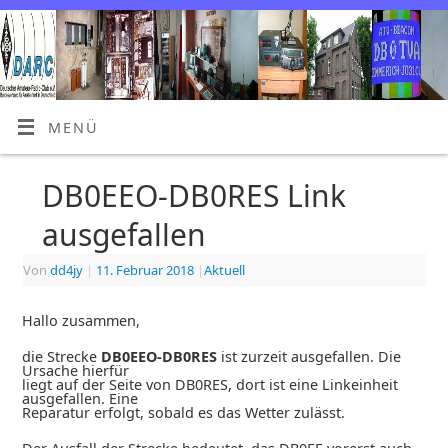
MENÜ
DB0EEO-DB0RES Link
ausgefallen
Von
dd4jy
|
11. Februar 2018
|
Aktuell
Hallo zusammen,
die Strecke
DB0EEO-DB0RES
ist zurzeit ausgefallen. Die
Ursache hierfür
liegt auf der Seite von DB0RES, dort ist eine Linkeinheit
ausgefallen. Eine
Reparatur erfolgt, sobald es das Wetter zulässt.