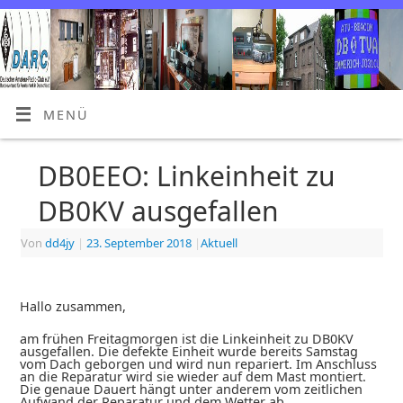
MENÜ
DB0EEO: Linkeinheit zu
DB0KV ausgefallen
Von
dd4jy
|
23. September 2018
|
Aktuell
Hallo zusammen,
am frühen Freitagmorgen ist die Linkeinheit zu DB0KV
ausgefallen. Die defekte Einheit wurde bereits Samstag
vom Dach geborgen und wird nun repariert. Im Anschluss
an die Reparatur wird sie wieder auf dem Mast montiert.
Die genaue Dauert hängt unter anderem vom zeitlichen
Aufwand der Reparatur und dem Wetter ab.