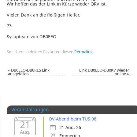
Wir hoffen das der Link in Kürze wieder QRV ist.
Vielen Dank an die fleißigen Helfer.
73
Sysopteam von DB0EEO
Speichere in deinen Favoriten diesen
Permalink
.
«
DB0EEO-DB0RES Link
Link DB0EEO-DB0KV wieder
ausgefallen
online
»
Veranstaltungen
OV-Abend beim TUS 08
21
21 Aug. 26
Aug.
Emmerich