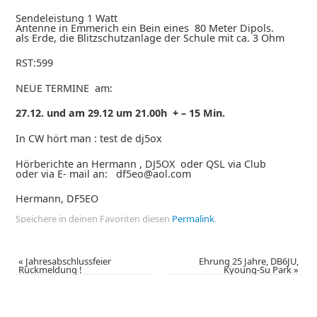
Sendeleistung 1 Watt
Antenne in Emmerich ein Bein eines 80 Meter Dipols.
als Erde, die Blitzschutzanlage der Schule mit ca. 3 Ohm
RST:599
NEUE TERMINE am:
27.12. und am 29.12 um 21.00h + – 15 Min.
In CW hört man : test de dj5ox
Hörberichte an Hermann , DJ5OX oder QSL via Club
oder via E- mail an: df5eo@aol.com
Hermann, DF5EO
Speichere in deinen Favoriten diesen
Permalink
.
«
Jahresabschlussfeier
Ehrung 25 Jahre, DB6JU,
Rückmeldung !
Kyoung-Su Park
»