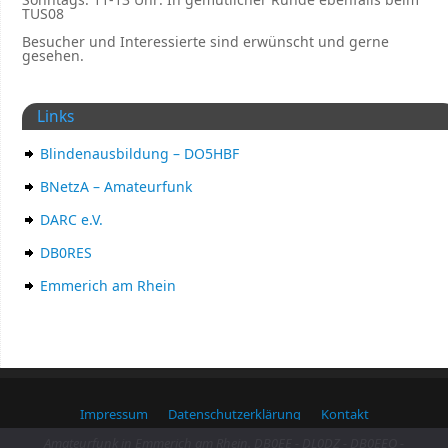
TUS08
Besucher und Interessierte sind erwünscht und gerne
gesehen.
Links
Blindenausbildung – DO5HBF
BNetzA – Amateurfunk
DARC e.V.
DB0RES
Emmerich am Rhein
Impressum
Datenschutzerklärung
Kontakt
Amateurfunk in Emmerich am Rhein. DB0EE - DL0DZ - DB0EEO -