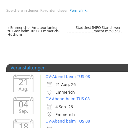
Speichere in deinen Favoriten diesen
Permalink
.
«
Emmericher Amateurfunker
Stadtfest INFO Stand , wer
zu Gast beim TuS08 Emmerich-
macht mit????
»
Hüthum
Veranstaltungen
OV-Abend beim TUS 08
21
21 Aug. 26
Aug.
Emmerich
OV Abend beim TUS 08
04
4 Sep. 26
Sep.
Emmerich
OV-Abend beim TUS 08
18