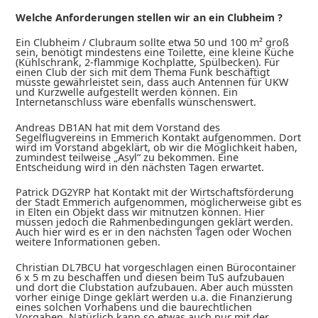
Welche Anforderungen stellen wir an ein Clubheim ?
Ein Clubheim / Clubraum sollte etwa 50 und 100 m² groß
sein, benötigt mindestens eine Toilette, eine kleine Küche
(Kühlschrank, 2-flammige Kochplatte, Spülbecken). Für
einen Club der sich mit dem Thema Funk beschäftigt
müsste gewährleistet sein, dass auch Antennen für UKW
und Kurzwelle aufgestellt werden können. Ein
Internetanschluss wäre ebenfalls wünschenswert.
Andreas DB1AN hat mit dem Vorstand des
Segelflugvereins in Emmerich Kontakt aufgenommen. Dort
wird im Vorstand abgeklärt, ob wir die Möglichkeit haben,
zumindest teilweise „Asyl“ zu bekommen. Eine
Entscheidung wird in den nächsten Tagen erwartet.
Patrick DG2YRP hat Kontakt mit der Wirtschaftsförderung
der Stadt Emmerich aufgenommen, möglicherweise gibt es
in Elten ein Objekt dass wir mitnutzen können. Hier
müssen jedoch die Rahmenbedingungen geklärt werden.
Auch hier wird es er in den nächsten Tagen oder Wochen
weitere Informationen geben.
Christian DL7BCU hat vorgeschlagen einen Bürocontainer
6 x 5 m zu beschaffen und diesen beim TuS aufzubauen
und dort die Clubstation aufzubauen. Aber auch müssten
vorher einige Dinge geklärt werden u.a. die Finanzierung
eines solchen Vorhabens und die baurechtlichen
Vorgaben. Natürlich kann so etwas auch nur mit der