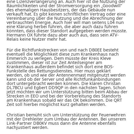
eine Lizenzverlängerung an. Auch hier ist die Nutzung der
Räumlichkeiten und der Stromversorgung ein „Goodwill“
des ehemaligen Hausbesitzers, der das Gebäude nun
verkauft hat. Es gibt keinen schriftlichen Vertrag oder eine
Vereinbarung über die Nutzung und die Abrechnung der
verbrauchten Energie. Auch hier will man seitens L04 nun
eine Klärung herbei führen, die aber auch dazu führen
könnten, dass dieser Standort aufgegeben werden müsste.
Hermann OX führte dazu aber auch aus, dass sein ATV-
Relais keine Nutzer mehr hat.
Für die Richtfunkstrecken von und nach DB0EE besteht
eventuell die Möglichkeit diese zum Krankenhaus nach
Emmerich zu verlegen. Dem müsste der Kreis Kleve
zustimmen, dieser ist zur Zeit Anteilseigner am
Krankenhaus außerdem befindet sich dort eine BOS-
Funkstelle des Rettungsdienstes. Hier muss geklärt
werden, ob und wie der Antennenmast mitgenutzt werden
kann und ob der Server und alle Richtfunkanbindungen
dort untergebracht werden können. Die klären Christan
DL7BCU und Egbert DD9QP in den nächsten Tagen. Schon
jetzt möchten wir um Unterstützung bitten beim Abbau der
Strecken in EEO und bei der Vorbereitung des Standorts
am Krankenhaus sobald wir das OK bekommen. Die QRT
Zeit soll hierbei möglichst kurz gehalten werden.
Christian bemüht sich um Unterstützung der Feuerwehren
mit der Drehleiter zum Umbau der Antennen. Bei unserem
Link-Partner DB0KV muss dann die Antenne ebenfalls
nachjustiert werden.