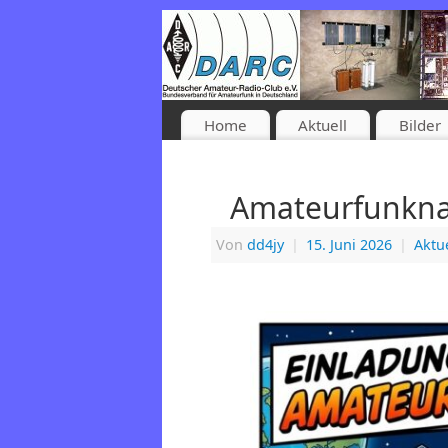
Home
Aktuell
Bilder
Amateurfunkna
Von
dd4jy
|
15. Juni 2026
|
Aktue