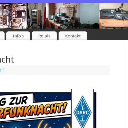
Info’s
Relais
Kontakt
cht
ll