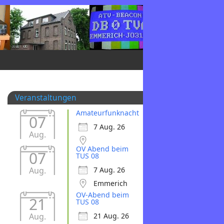
Veranstaltungen
Amateurfunknacht
07
7 Aug. 26
Aug.
OV Abend beim
07
TUS 08
Aug.
7 Aug. 26
Emmerich
OV-Abend beim
21
TUS 08
Aug.
21 Aug. 26