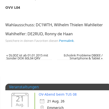
OVV L04
Wahlausschuss: DC1WTH, Wilhelm Thielen Wahlleiter
Wahlhelfer: DE2RUD, Ronny de Haan
Speichere in deinen Favoriten diesen
Permalink
.
«
DL0DZ ist ab 01.01 2015 mit
Echolink Probleme DB0EE /
Sonder DOK 60L04 QRV
Smartphone & Tablet
»
Veranstaltungen
OV-Abend beim TUS 08
21
21 Aug. 26
Aug.
Emmerich