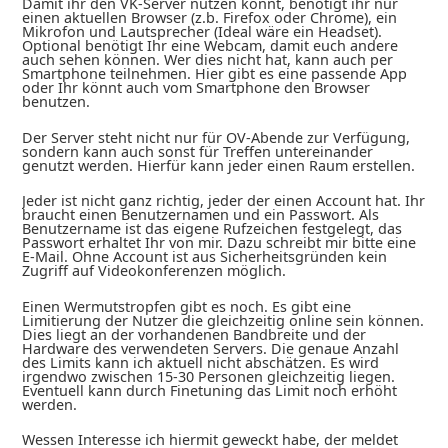
Damit ihr den VK-Server nutzen könnt, benötigt ihr nur
einen aktuellen Browser (z.b. Firefox oder Chrome), ein
Mikrofon und Lautsprecher (Ideal wäre ein Headset).
Optional benötigt Ihr eine Webcam, damit euch andere
auch sehen können. Wer dies nicht hat, kann auch per
Smartphone teilnehmen. Hier gibt es eine passende App
oder Ihr könnt auch vom Smartphone den Browser
benutzen.
Der Server steht nicht nur für OV-Abende zur Verfügung,
sondern kann auch sonst für Treffen untereinander
genutzt werden. Hierfür kann jeder einen Raum erstellen.
Jeder ist nicht ganz richtig, jeder der einen Account hat. Ihr
braucht einen Benutzernamen und ein Passwort. Als
Benutzername ist das eigene Rufzeichen festgelegt, das
Passwort erhaltet Ihr von mir. Dazu schreibt mir bitte eine
E-Mail. Ohne Account ist aus Sicherheitsgründen kein
Zugriff auf Videokonferenzen möglich.
Einen Wermutstropfen gibt es noch. Es gibt eine
Limitierung der Nutzer die gleichzeitig online sein können.
Dies liegt an der vorhandenen Bandbreite und der
Hardware des verwendeten Servers. Die genaue Anzahl
des Limits kann ich aktuell nicht abschätzen. Es wird
irgendwo zwischen 15-30 Personen gleichzeitig liegen.
Eventuell kann durch Finetuning das Limit noch erhöht
werden.
Wessen Interesse ich hiermit geweckt habe, der meldet