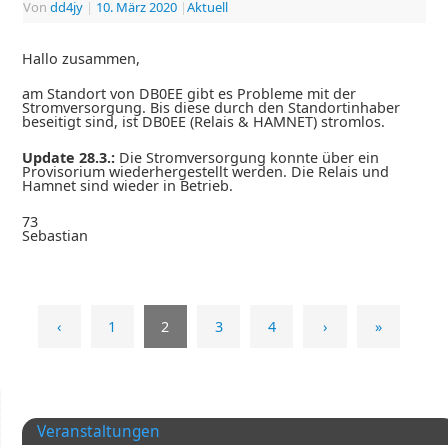
Von
dd4jy
|
10. März 2020
|
Aktuell
Hallo zusammen,
am Standort von DB0EE gibt es Probleme mit der
Stromversorgung. Bis diese durch den Standortinhaber
beseitigt sind, ist DB0EE (Relais & HAMNET) stromlos.
Update 28.3.:
Die Stromversorgung konnte über ein
Provisorium wiederhergestellt werden. Die Relais und
Hamnet sind wieder in Betrieb.
73
Sebastian
‹
1
2
3
4
›
»
Veranstaltungen