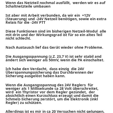
Wenn das Netzteil nochmal ausfällt, werden wir es auf
Schaltnetzteile umbauen
Ist aber mit Arbeit verbunden, da wir ein +12V
(Steuerung) und -24V Netzeil benötigen, sowie ein extra
Relais für die -24V PTT
Diese Funktionen sind im bisherigen Netzeil-Modul alle
mit drin und der Wirkungsgrad ist für so ein altes Teil
nicht schlecht.
Nach Austausch lief das Gerät wieder ohne Probleme.
Die Ausgangsspannung (z.Z. 23,7 V) ist sehr stabil and
ändert sich weniger als 50mV, wenn die PA einschaltet.
Ich habe den Verdacht, dass einzig die 24V
Überspannungssicherung das Durchbrennen der
Sicherung ausgelöst haben kann.
Wenn die Ausgangsspannug des 24V Reglers für
weniger als 1 Millisekunde ca 28 Volt überschreitet,
wird ein Thyristor vor dem Regler gezündet, der
absichtlich einen Kurzschluss erzeugt und damit die
Schmelz-Sicherung zerstört, um die Elektronik (inkl
Regler) zu schützen.
Allerdings ist es mir in ca 20 Versuchen nicht gelungen,