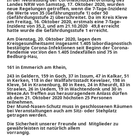
Landes NRW von Samstag, 17. Oktober 2020, wurden
neue Regelungen getroffen, wenn die 7-Tage-Inzidenz
die Werte von 35 (Gefährungsstufe 1) oder 50
(Gefährdungsstufe 2) überschreitet. Da im Kreis Kleve
am Freitag, 16. Oktober 2020, erstmals eine 7-Tage-
Inzidenz von 35,2, und am 21.10.2020 49,8 erreicht
hatte wurde die Gefährdungsstufe 1 erreicht.
Am Dienstag, 20. Oktober 2020, lagen dem
Kreisgesundheitsamt insgesamt 1.405 labordiagnostisch
bestätigte Corona-Infektionen seit Beginn der Corona-
Pandemie vor.
Von den 1.405 Indexfällen sind 75 in
Bedburg-Hau,
161 in Emmerich am Rhein,
243 in Geldern, 159 in Goch, 37 in Issum, 47 in Kalkar, 51
in Kerken, 118 in der Wallfahrtsstadt Kevelaer, 198 in
Kleve, 54 in Kranenburg, 80 in Rees, 24 in Rheurdt, 83 in
Straelen, 26 in Uedem, 19 in Wachtendonk und 30 in
Weeze.
An Treffen aus herausragendem Anlass dürfen
ab dem 21. Oktober 2020 höchsten 25 Personen
teilnehmen.
Der Mund-Nasen-Schutz muss in geschlossenen Räumen
bei Veranstaltungen auch am Sitz- oder Stehplatz
getragen werden.
Die Sicherheit unserer Freunde und Mitglieder zu
gewährleisten ist natürlich allem
vorrangig.