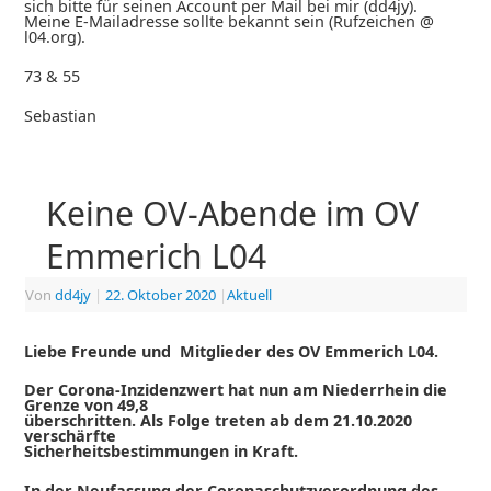
sich bitte für seinen Account per Mail bei mir (dd4jy).
Meine E-Mailadresse sollte bekannt sein (Rufzeichen @
l04.org).
73 & 55
Sebastian
Keine OV-Abende im OV
Emmerich L04
Von
dd4jy
|
22. Oktober 2020
|
Aktuell
Liebe Freunde und Mitglieder des OV Emmerich L04.
Der Corona-Inzidenzwert hat nun am Niederrhein die
Grenze von 49,8
überschritten. Als Folge treten ab dem 21.10.2020
verschärfte
Sicherheitsbestimmungen in Kraft.
In der Neufassung der Coronaschutzverordnung des