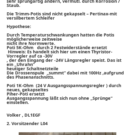
sehr sprungartig ändern, vermutl. durch Korrosion /
Staub.
Die Trimm-Potis sind nicht gekapselt – Pertinax-mit
versilbertem Schleifer
Hypothese:
Durch Temperaturschwankungen hatten die Potis
möglicherweise zeitweise
nicht ihre Normwerte.
Poti 5K-Ohm durch 2 Festwiderstände ersetzt
Hinweis: Es handelt sich hier um einen Thyristor-
Vorregler auf ca -30V
, der den Eingang der -24V Längsregler speist. Das ist
ein „Uhrahn“
heutiger Schaltnetzteile
Die Drossenspule „summt“ dabei mit 100Hz ,aufgrund
des Phasenanschnitts.
Poti 1K-Ohm (24 V Ausgangsspannungsregler ) durch
neues, gekapseltes
Piher-Poti ersetzt
Ausgangsspannung läßt sich nun ohne „Sprünge“
einstellen.
Volker , DL1EGF
2. Vorsitzender L04