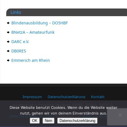
Links
Blindenausbildung – DO5HBF
BNetzA – Amateurfunk
DARC e.V.
DB0RES
Emmerich am Rhein
Impressum
Datenschutzerklärung
Kontakt
Amateurfunk in Emmerich am Rhein. DB0EE - DL0DZ - DB0EEO -
Diese Website benutzt Cookies. Wenn du die Website weiter
DB0TVA - DB0KLE
nutzt, gehen wir von deinem Einverständnis aus.
DARC OV Emmerich – L04
| Präsentiert von
Mantra
&
WordPress.
OK
Nein
Datenschutzerklärung