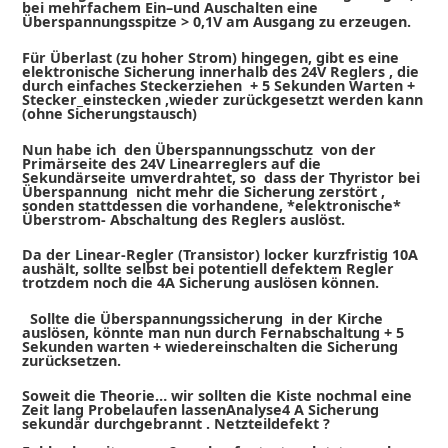
bei mehrfachem Ein–und Auschalten eine
Überspannungsspitze > 0,1V am Ausgang zu erzeugen.
Für Überlast (zu hoher Strom) hingegen, gibt es eine
elektronische Sicherung innerhalb des 24V Reglers , die
durch einfaches Steckerziehen + 5 Sekunden Warten +
Stecker_einstecken ,wieder zurückgesetzt werden kann
(ohne Sicherungstausch)
Nun habe ich den Überspannungsschutz von der
Primärseite des 24V Linearreglers auf die
Sekundärseite umverdrahtet, so dass der Thyristor bei
Überspannung nicht mehr die Sicherung zerstört ,
sonden stattdessen die vorhandene, *elektronische*
Überstrom- Abschaltung des Reglers auslöst.
Da der Linear-Regler (Transistor) locker kurzfristig 10A
aushält, sollte selbst bei potentiell defektem Regler
trotzdem noch die 4A Sicherung auslösen können.
Sollte die Überspannungssicherung in der Kirche
auslösen, könnte man nun durch Fernabschaltung + 5
Sekunden warten + wiedereinschalten die Sicherung
zurücksetzen.
Soweit die Theorie… wir sollten die Kiste nochmal eine
Zeit lang Probelaufen lassenAnalyse4 A Sicherung
sekundär durchgebrannt . Netzteildefekt ?