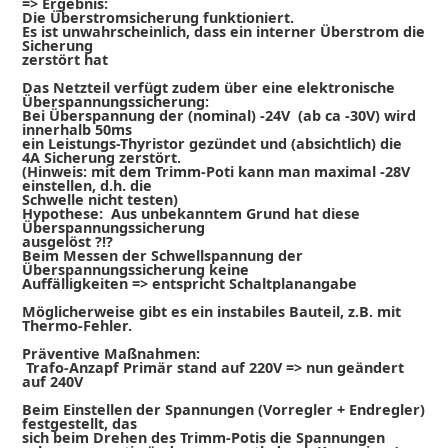
=> Ergebnis:
Die Überstromsicherung funktioniert.
Es ist unwahrscheinlich, dass ein interner Überstrom die
Sicherung
zerstört hat
Das Netzteil verfügt zudem über eine elektronische
Überspannungssicherung:
Bei Überspannung der (nominal) -24V (ab ca -30V) wird
innerhalb 50ms
ein Leistungs-Thyristor gezündet und (absichtlich) die
4A Sicherung zerstört.
(Hinweis: mit dem Trimm-Poti kann man maximal -28V
einstellen, d.h. die
Schwelle nicht testen)
Hypothese: Aus unbekanntem Grund hat diese
Überspannungssicherung
ausgelöst ?!?
Beim Messen der Schwellspannung der
Überspannungssicherung keine
Auffälligkeiten => entspricht Schaltplanangabe
Möglicherweise gibt es ein instabiles Bauteil, z.B. mit
Thermo-Fehler.
Präventive Maßnahmen:
Trafo-Anzapf Primär stand auf 220V => nun geändert
auf 240V
Beim Einstellen der Spannungen (Vorregler + Endregler)
festgestellt, das
sich beim Drehen des Trimm-Potis die Spannungen