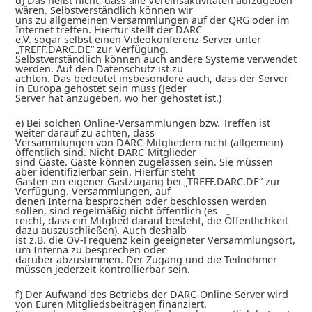
d) Das heißt nicht, dass alle Vereinsaktivitäten aufzugeben
wären. Selbstverständlich können wir
uns zu allgemeinen Versammlungen auf der QRG oder im
Internet treffen. Hierfür stellt der DARC
e.V. sogar selbst einen Videokonferenz-Server unter
„TREFF.DARC.DE“ zur Verfügung.
Selbstverständlich können auch andere Systeme verwendet
werden. Auf den Datenschutz ist zu
achten. Das bedeutet insbesondere auch, dass der Server
in Europa gehostet sein muss (Jeder
Server hat anzugeben, wo her gehostet ist.)
e) Bei solchen Online-Versammlungen bzw. Treffen ist
weiter darauf zu achten, dass
Versammlungen von DARC-Mitgliedern nicht (allgemein)
öffentlich sind. Nicht-DARC-Mitglieder
sind Gäste. Gäste können zugelassen sein. Sie müssen
aber identifizierbar sein. Hierfür steht
Gästen ein eigener Gastzugang bei „TREFF.DARC.DE“ zur
Verfügung. Versammlungen, auf
denen Interna besprochen oder beschlossen werden
sollen, sind regelmäßig nicht öffentlich (es
reicht, dass ein Mitglied darauf besteht, die Öffentlichkeit
dazu auszuschließen). Auch deshalb
ist z.B. die OV-Frequenz kein geeigneter Versammlungsort,
um Interna zu besprechen oder
darüber abzustimmen. Der Zugang und die Teilnehmer
müssen jederzeit kontrollierbar sein.
f) Der Aufwand des Betriebs der DARC-Online-Server wird
von Euren Mitgliedsbeiträgen finanziert.