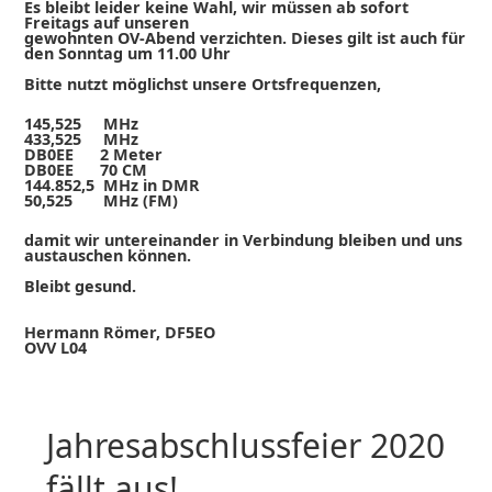
Es bleibt leider keine Wahl, wir müssen ab sofort
Freitags auf unseren
gewohnten OV-Abend verzichten. Dieses gilt ist auch für
den Sonntag um 11.00 Uhr
Bitte nutzt möglichst unsere Ortsfrequenzen,
145,525 MHz
433,525 MHz
DB0EE 2 Meter
DB0EE 70 CM
144.852,5 MHz in DMR
50,525 MHz (FM)
damit wir untereinander in Verbindung bleiben und uns
austauschen können.
Bleibt gesund.
Hermann Römer, DF5EO
OVV L04
Jahresabschlussfeier 2020
fällt aus!