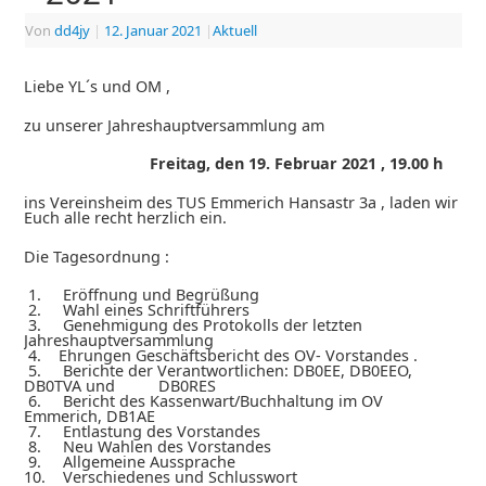
Von
dd4jy
|
12. Januar 2021
|
Aktuell
Liebe YL´s und OM ,
zu unserer Jahreshauptversammlung am
Freitag, den 19. Februar 2021 , 19.00 h
ins Vereinsheim des TUS Emmerich Hansastr 3a , laden wir
Euch alle recht herzlich ein.
Die Tagesordnung :
1. Eröffnung und Begrüßung
2. Wahl eines Schriftführers
3. Genehmigung des Protokolls der letzten
Jahreshauptversammlung
4. Ehrungen Geschäftsbericht des OV- Vorstandes .
5. Berichte der Verantwortlichen: DB0EE, DB0EEO,
DB0TVA und DB0RES
6. Bericht des Kassenwart/Buchhaltung im OV
Emmerich, DB1AE
7. Entlastung des Vorstandes
8. Neu Wahlen des Vorstandes
9. Allgemeine Aussprache
10. Verschiedenes und Schlusswort