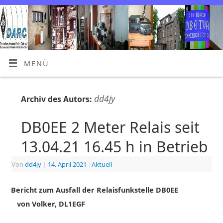
MENÜ
dd4jy
Archiv des Autors:
DB0EE 2 Meter Relais seit
13.04.21 16.45 h in Betrieb
Von
dd4jy
|
14. April 2021
|
Aktuell
Bericht zum Ausfall der Relaisfunkstelle DB0EE
von Volker, DL1EGF