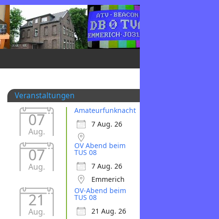
Veranstaltungen
Amateurfunknacht
07
7 Aug. 26
Aug.
OV Abend beim
07
TUS 08
Aug.
7 Aug. 26
Emmerich
OV-Abend beim
21
TUS 08
Aug.
21 Aug. 26