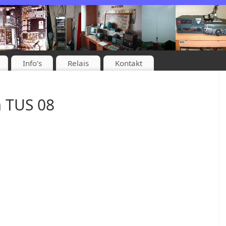
Info’s
Relais
Kontakt
 TUS 08