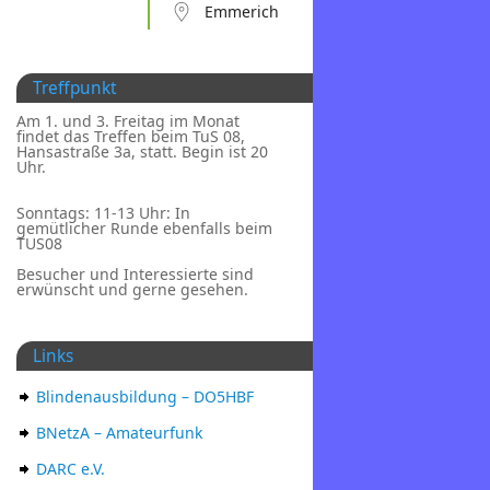
Emmerich
Treffpunkt
Am 1. und 3. Freitag im Monat
findet das Treffen beim TuS 08,
Hansastraße 3a, statt. Begin ist 20
Uhr.
Sonntags: 11-13 Uhr: In
gemütlicher Runde ebenfalls beim
TUS08
Besucher und Interessierte sind
erwünscht und gerne gesehen.
Links
Blindenausbildung – DO5HBF
BNetzA – Amateurfunk
DARC e.V.