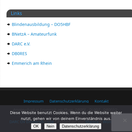
Links
Blindenausbildung – DO5HBF
BNetzA – Amateurfunk
DARC e.V.
DB0RES
Emmerich am Rhein
Impressum
Datenschutzerklärung
Kontakt
Amateurfunk in Emmerich am Rhein. DB0EE - DL0DZ - DB0EEO -
Diese Website benutzt Cookies. Wenn du die Website weiter
DB0TVA - DB0KLE
nutzt, gehen wir von deinem Einverständnis aus.
DARC OV Emmerich – L04
| Präsentiert von
Mantra
&
WordPress.
OK
Nein
Datenschutzerklärung