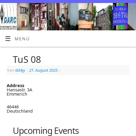
MENÜ
TuS 08
Von
dd4jy
|
27. August 2025
|
Address
Hansastr. 3A
Emmerich
46446
Deutschland
Upcoming Events