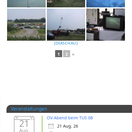
[DIASCHAU]
1
2
►
Veranstaltungen
OV-Abend beim TUS 08
21
21 Aug. 26
Aug.