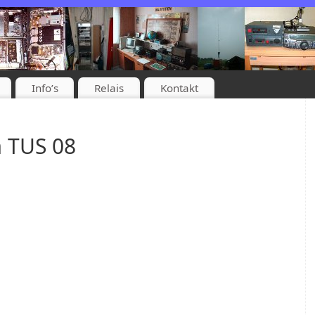
Info’s
Relais
Kontakt
 TUS 08