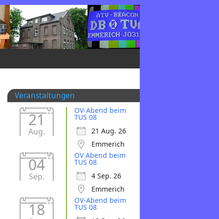
Veranstaltungen
OV-Abend beim
21
TUS 08
Aug.
21 Aug. 26
Emmerich
OV Abend beim
04
TUS 08
Sep.
4 Sep. 26
Emmerich
OV-Abend beim
18
TUS 08