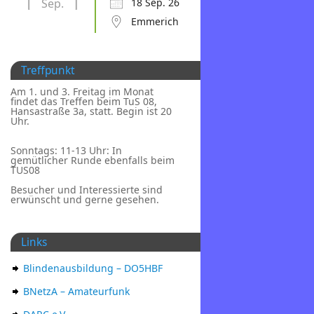
Sep.
18 Sep. 26
Emmerich
Treffpunkt
Am 1. und 3. Freitag im Monat
findet das Treffen beim TuS 08,
Hansastraße 3a, statt. Begin ist 20
Uhr.
Sonntags: 11-13 Uhr: In
gemütlicher Runde ebenfalls beim
TUS08
Besucher und Interessierte sind
erwünscht und gerne gesehen.
Links
Blindenausbildung – DO5HBF
BNetzA – Amateurfunk