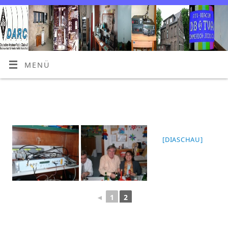
MENÜ
[DIASCHAU]
◄
1
2