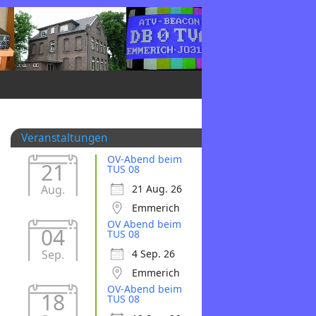
Veranstaltungen
OV-Abend beim
21
TUS 08
Aug.
21 Aug. 26
Emmerich
OV Abend beim
04
TUS 08
Sep.
4 Sep. 26
Emmerich
OV-Abend beim
18
TUS 08