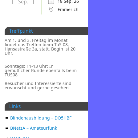
Sep.
18 Sep. 26
Emmerich
Treffpunkt
Am 1. und 3. Freitag im Monat
findet das Treffen beim TuS 08,
Hansastraße 3a, statt. Begin ist 20
Uhr.
Sonntags: 11-13 Uhr: In
gemütlicher Runde ebenfalls beim
TUS08
Besucher und Interessierte sind
erwünscht und gerne gesehen.
Links
Blindenausbildung – DO5HBF
BNetzA – Amateurfunk